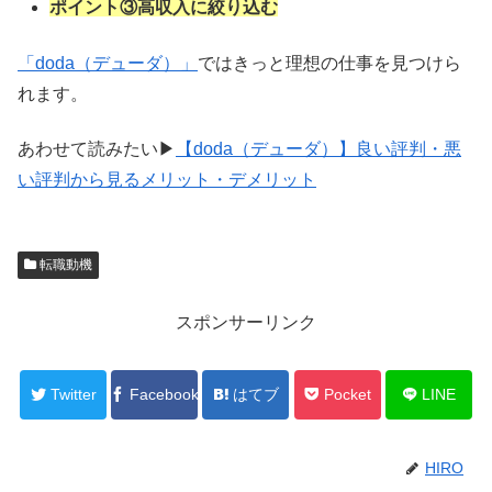
ポイント③高収入に絞り込む
「doda（デューダ）」
ではきっと理想の仕事を見つけら
れます。
あわせて読みたい▶
【doda（デューダ）】良い評判・悪
い評判から見るメリット・デメリット
転職動機
スポンサーリンク
Twitter
Facebook
はてブ
Pocket
LINE
HIRO