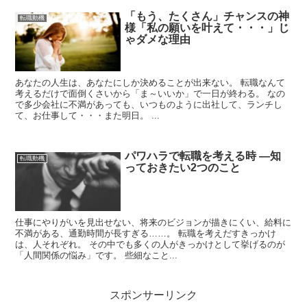
「もう、たくさん」チャンスの神
転職動機
様「私の願いを叶えて・・・」じ
ゃダメな理由
あなたの人生は、あなたにしか決めることが出来ない。 転職なんて
考えるだけで面倒くさいから「ま～いいか」で一日が終わる。 なの
で多少会社に不満があっても、いつものように出社して、ランチし
て、お仕事して・・・また明日。 ...
パワハラで転職を考える時 ―知
転職動機
っておきたい2つのこと
仕事にやりがいを見出せない、将来のビジョンが描きにくい、給料に
不満がある、通勤時間が長すぎる……。 転職を考えだすきっかけ
は、人それぞれ。 その中でも多くの人がきっかけとして挙げるのが
「人間関係の悩み」です。 些細なこと...
スポンサーリンク