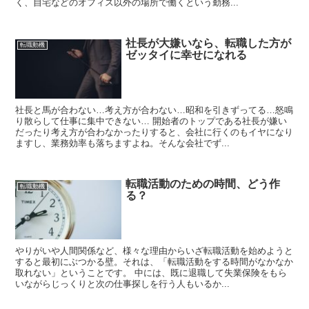
く、自宅などのオフィス以外の場所で働くという勤務...
社長が大嫌いなら、転職した方が
転職動機
ゼッタイに幸せになれる
社長と馬が合わない…考え方が合わない…昭和を引きずってる…怒鳴
り散らして仕事に集中できない… 開始者のトップである社長が嫌い
だったり考え方が合わなかったりすると、会社に行くのもイヤになり
ますし、業務効率も落ちますよね。そんな会社でず...
転職活動のための時間、どう作
転職動機
る？
やりがいや人間関係など、様々な理由からいざ転職活動を始めようと
すると最初にぶつかる壁。それは、「転職活動をする時間がなかなか
取れない」ということです。 中には、既に退職して失業保険をもら
いながらじっくりと次の仕事探しを行う人もいるか...